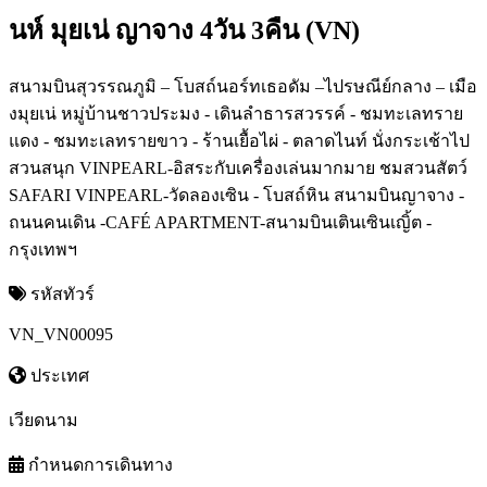
นห์ มุยเน่ ญาจาง 4วัน 3คืน (VN)
สนามบินสุวรรณภูมิ – โบสถ์นอร์ทเธอดัม –ไปรษณีย์กลาง – เมือ
งมุยเน่ หมู่บ้านชาวประมง - เดินลำธารสวรรค์ - ชมทะเลทราย
แดง - ชมทะเลทรายขาว - ร้านเยื้อไผ่ - ตลาดไนท์ นั่งกระเช้าไป
สวนสนุก VINPEARL-อิสระกับเครื่องเล่นมากมาย ชมสวนสัตว์
SAFARI VINPEARL-วัดลองเซิน - โบสถ์หิน สนามบินญาจาง -
ถนนคนเดิน -CAFÉ APARTMENT-สนามบินเตินเซินเญิ้ต -
กรุงเทพฯ
รหัสทัวร์
VN_VN00095
ประเทศ
เวียดนาม
กำหนดการเดินทาง